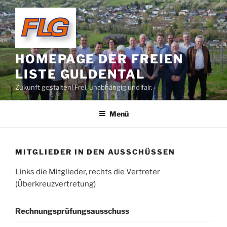
Zum
Inhalt
springen
HOMEPAGE DER FREIEN
LISTE GULDENTAL
Zukunft gestalten! Frei, unabhängig und fair.
Menü
MITGLIEDER IN DEN AUSSCHÜSSEN
Links die Mitglieder, rechts die Vertreter
(Überkreuzvertretung)
Rechnungsprüfungsausschuss